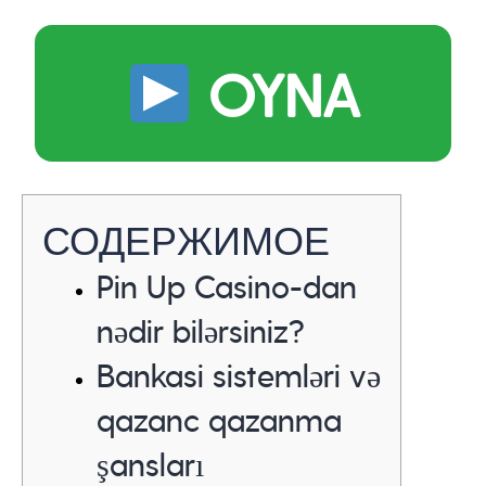
OYNA
СОДЕРЖИМОЕ
Pin Up Casino-dan
nədir bilərsiniz?
Bankasi sistemləri və
qazanc qazanma
şansları