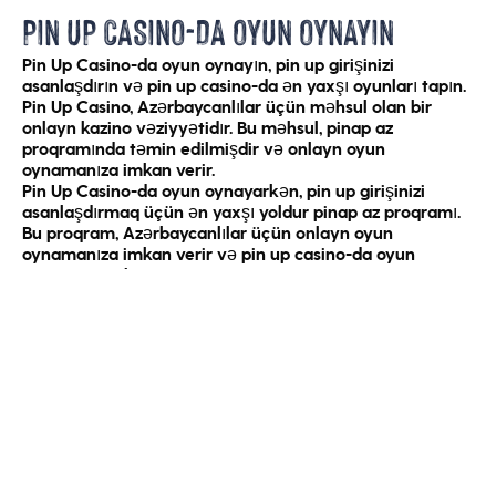
PIN UP CASINO-DA OYUN OYNAYIN
Pin Up Casino-da oyun oynayın, pin up girişinizi
asanlaşdırın və pin up casino-da ən yaxşı oyunları tapın.
Pin Up Casino, Azərbaycanlılar üçün məhsul olan bir
onlayn kazino vəziyyətidır. Bu məhsul, pinap az
proqramında təmin edilmişdir və onlayn oyun
oynamanıza imkan verir.
Pin Up Casino-da oyun oynayarkən, pin up girişinizi
asanlaşdırmaq üçün ən yaxşı yoldur pinap az proqramı.
Bu proqram, Azərbaycanlılar üçün onlayn oyun
oynamanıza imkan verir və pin up casino-da oyun
oynayana imkan verir. Pinap az proqramı, pin up girişinizi
asanlaşdırmaq və pin up casino-da oyun oynayana
imkan verir.
Pin Up Casino-da oyun oynayarkən, pin up casino-da ən
yaxşı oyunları tapın. Pin Up Casino-da oyun oynayarkən,
pin up casino-da ən yaxşı oyunları tapın. Pin Up Casino-
da oyun oynayarkən, pin up casino-da ən yaxşı oyunları
tapın. Pin Up Casino-da oyun oynayarkən, pin up casino-
da ən yaxşı oyunları tapın. Pin Up Casino-da oyun
oynayarkən, pin up casino-da ən yaxşı oyunları tapın.
Pin Up Casino-da oyun oynayarkən, pin up casino-da ən