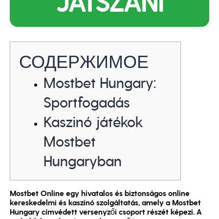
JÁTSZANI
СОДЕРЖИМОЕ
Mostbet Hungary:
Sportfogadás
Kaszinó játékok
Mostbet
Hungaryban
Mostbet Online egy hivatalos és biztonságos online
kereskedelmi és kaszinó szolgáltatás, amely a Mostbet
Hungary címvédett versenyzői csoport részét képezi. A