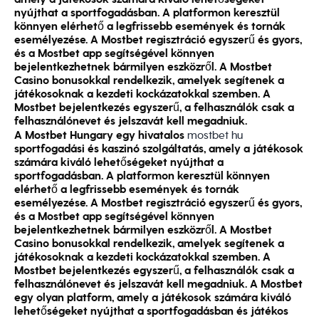
nyújthat a sportfogadásban. A platformon keresztül
könnyen elérhető a legfrissebb események és tornák
esemélyezése. A Mostbet regisztráció egyszerű és gyors,
és a Mostbet app segítségével könnyen
bejelentkezhetnek bármilyen eszközről. A Mostbet
Casino bonusokkal rendelkezik, amelyek segítenek a
játékosoknak a kezdeti kockázatokkal szemben. A
Mostbet bejelentkezés egyszerű, a felhasználók csak a
felhasználónevet és jelszavát kell megadniuk.
A Mostbet Hungary egy hivatalos
mostbet hu
sportfogadási és kaszinó szolgáltatás, amely a játékosok
számára kiváló lehetőségeket nyújthat a
sportfogadásban. A platformon keresztül könnyen
elérhető a legfrissebb események és tornák
esemélyezése. A Mostbet regisztráció egyszerű és gyors,
és a Mostbet app segítségével könnyen
bejelentkezhetnek bármilyen eszközről. A Mostbet
Casino bonusokkal rendelkezik, amelyek segítenek a
játékosoknak a kezdeti kockázatokkal szemben. A
Mostbet bejelentkezés egyszerű, a felhasználók csak a
felhasználónevet és jelszavát kell megadniuk. A Mostbet
egy olyan platform, amely a játékosok számára kiváló
lehetőségeket nyújthat a sportfogadásban és játékos