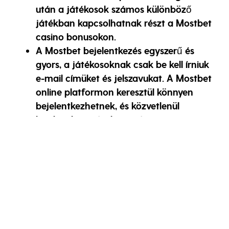
után a játékosok számos különböző
játékban kapcsolhatnak részt a Mostbet
casino bonusokon.
A Mostbet bejelentkezés egyszerű és
gyors, a játékosoknak csak be kell írniuk
e-mail címüket és jelszavukat. A Mostbet
online platformon keresztül könnyen
bejelentkezhetnek, és közvetlenül
kezdenek a szórakoztatást.
A Mostbet app a mobil játékosok
számára is elérhető, és a játékokat
bármilyen eszközről el tudják játszani. A
Mostbet app a mobil játékosok számára
a leggyorsabb és legkomfortálóbb
módszer, hogy a szórakoztatást
folytassák.
A Mostbet Hungary szolgáltatásai között szerepelnek a