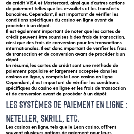
de crédit VISA et Mastercard, ainsi que d’autres options
de paiement telles que les e-wallets et les transferts
bancaires. Cependant, il est important de vérifier les
conditions spécifiques du casino en ligne avant de
procéder à un dépôt.
Il est également important de noter que les cartes de
crédit peuvent être soumises à des frais de transaction,
ainsi que des frais de conversion pour les transactions
internationales. Il est donc important de vérifier les frais
de transaction et de conversion avant de procéder à un
dépôt.
En résumé, les cartes de crédit sont une méthode de
paiement populaire et largement acceptée dans les
casinos en ligne, y compris le Leon casino en ligne.
Cependant, il est important de vérifier les conditions
spécifiques du casino en ligne et les frais de transaction
et de conversion avant de procéder à un dépôt.
LES SYSTÈMES DE PAIEMENT EN LIGNE :
NETELLER, SKRILL, ETC.
Les casinos en ligne, tels que le Leon casino, offrent
souvent plusieurs options de paiement pour leurs